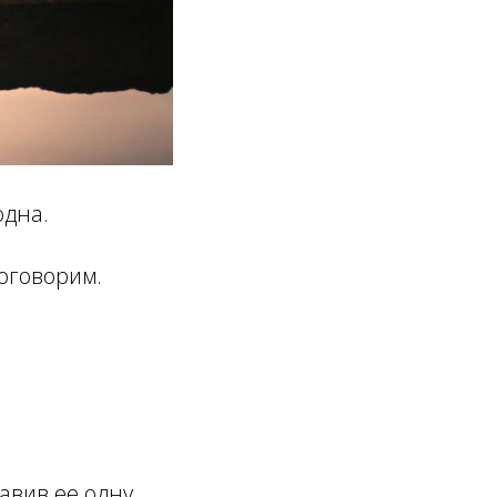
одна.
поговорим.
авив ее одну.