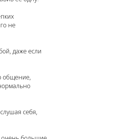
епких
го не
бой, даже если
о общение,
 нормально
слушая себя,
е очень большие