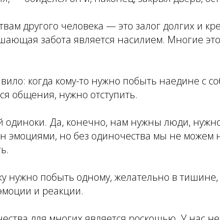
твам другого человека — это залог долгих и кр
шающая забота является насилием. Многие это
авило: когда кому-то нужно побыть наедине с со
ся общения, нужно отступить.
й одиноки. Да, конечно, нам нужны люди, нужн
ен эмоциями, но без одиночества мы не можем
ь.
у нужно побыть одному, желательно в тишине, 
эмоции и реакции.
ества для многих является роскошью. У нас н