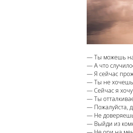
— Ты можешь на 
— А что случило
— Я сейчас прож
— Ты не хочешь
— Сейчас я хочу
— Ты отталкивае
— Пожалуйста, д
— Не доверяешь
— Выйди из комн
— Не ори на мен