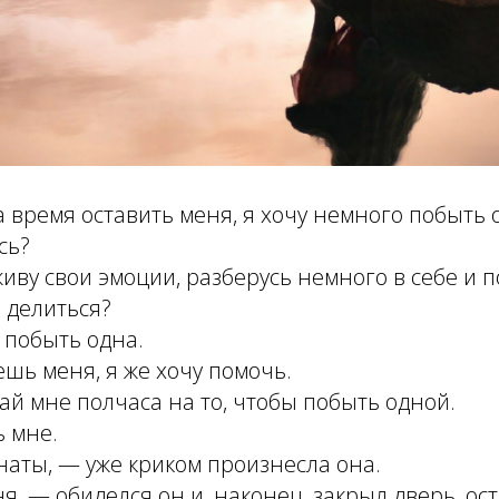
время оставить меня, я хочу немного побыть 
сь?
иву свои эмоции, разберусь немного в себе и 
 делиться?
 побыть одна.
шь меня, я же хочу помочь.
ай мне полчаса на то, чтобы побыть одной.
 мне.
аты, — уже криком произнесла она.
я, — обиделся он и, наконец, закрыл дверь, ост