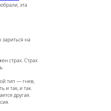
зобрали, эта
о зариться на
жен страх. Страх
ь.
ой тип — гнев,
 и так, и так.
ается другая.
сия.