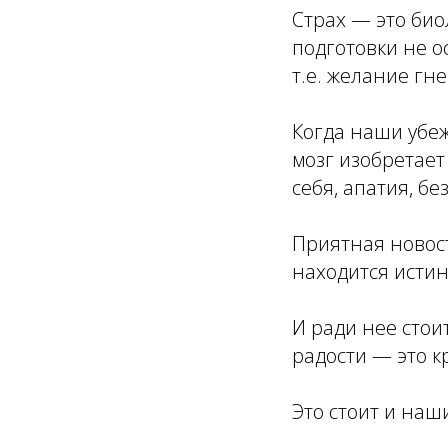
Страх — это био
подготовки не о
т.е. желание гне
Когда наши убе
мозг изобретает 
себя, апатия, б
Приятная новост
находится истин
И ради нее стои
радости — это кр
Это стоит и наш