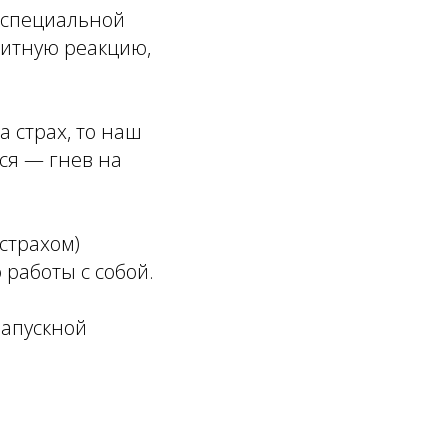
з специальной
щитную реакцию,
 страх, то наш
тся — гнев на
 страхом)
 работы с собой.
напускной