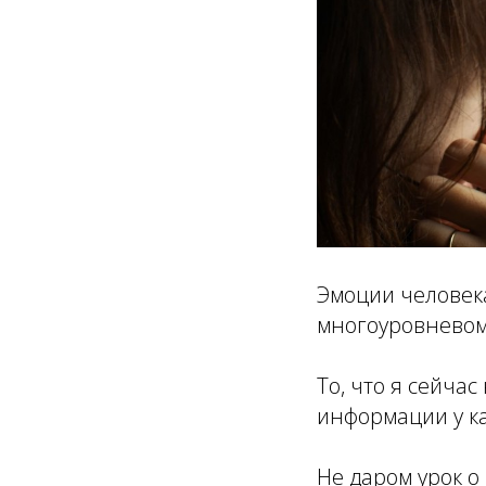
Эмоции человека
многоуровневом
То, что я сейча
информации у ка
Не даром урок о