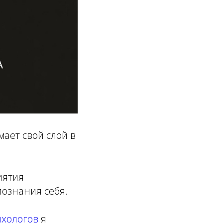
ает свой слой в
иятия
познания себя.
ихологов
я