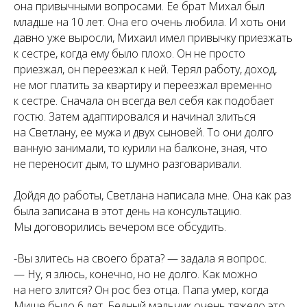
она привычными вопросами. Ее брат Михал был
младше на 10 лет. Она его очень любила. И хоть они
давно уже выросли, Михаил имел привычку приезжать
к сестре, когда ему было плохо. Он не просто
приезжал, он переезжал к ней. Терял работу, доход,
не мог платить за квартиру и переезжал временно
к сестре. Сначала он всегда вел себя как подобает
гостю. Затем адаптировался и начинал злиться
на Светлану, ее мужа и двух сыновей. То они долго
ванную занимали, то курили на балконе, зная, что
не переносит дым, то шумно разговаривали.
Дойдя до работы, Светлана написала мне. Она как раз
была записана в этот день на консультацию.
Мы договорились вечером все обсудить.
-Вы злитесь на своего брата? — задала я вопрос.
— Ну, я злюсь, конечно, но не долго. Как можно
на него злится? Он рос без отца. Папа умер, когда
Мише было 6 лет. Бедный мальчик очень тяжело это