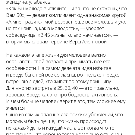
женщина, улыбаясь.
«Как Вы молодо выглядите, ни за что не скажешь, что
Вам 50», — делает комплимент одна знакомая другой.
«А мне нравится мой возраст, еще все можешь и уже
не так наивна, как в молодости», — уверяет
собеседница. «В 45 жизнь только начинается», —
вторим мы словам героине Веры Алентовой.
На каждом этапе жизни для человека важно
осознавать свой возраст и принимать все его
особенности. На самом деле эта идея избитая
и вроде бы с ней все согласны, вот только я редко
встречаю людей, кто живет по этому принципу.
Для многих застрять в 25, 30, 40 — это правильно,
хорошо. Вроде как это про бодрость, активность.
И чем больше человек верит в это, тем сложнее ему
живется.
Одно из самых опасных для психики убеждений, что
молодым быть лучше, что жизнь происходит
не каждый день и каждый час, а вот когда что-то
произошло, что хорошо тогда, когда еще есть силы